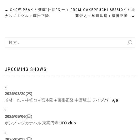
←
SNOW PEAK / 斉藤”社長”良一＋
FROM GAKEPPUCHI SESSION / 加
ナスノミツル＋藤掛正隆
藤崇之＋早川岳晴＋藤掛正隆
→
UPCOMING SHOWS
2026/08/20(木)
若林一也＋林哲也＋宮本隆＋藤掛正隆
中野坂上
ライブバーAja
2026/09/06(日)
ホンノマジカナハル
東高円寺
UFO club
2026/09/13(日)