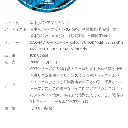
タイトル
坂本弘道×アフリカンズ
アーティスト
坂本弘道×アフリカンズ(つのだ健 関根真理 藤掛正隆)
坂本弘道vc つのだ健ds 関根真理per 藤掛正隆ds
メンバー
SAKAMOTO HIROMICHI cello, TSUNODA KEN ds, SEKINE
MARI per, FUJIKAKE MASATAKA ds
品 番
FCDR-2006
発 売
2008年12月18日
CDRシリーズ第６弾は炎のチェロリスト坂本弘道と神出
鬼没リズム集団アフリカンズによる対決ライブアルバ
ム！チェロひとりと打楽器奏者集団との手に汗握るパフ
データ
ォーマンス。この貴重なライブ以降アフリカンズはさら
にメンバーを増大、本格的な活動に入っている。怒濤の
5トラック、トータル50分57秒収録！
価 格
1,143円(税抜)