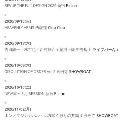
REVUE THE FULLDESIGN 2026
新宿
Pit Inn
2026/09/15(火)
HEAVENLY ARMS
西荻窪
Clop Clop
2026/09/17(木)
吉田隆一＋林哲也＋西村雄介＋藤掛正隆
中野坂上
ライブバーAja
2026/10/08(木)
DISOLUTION OF ORDER vol.2
高円寺
SHOWBOAT
2026/10/10(土)
NEW崖っぷちSESSION
新宿
Pit Inn
2026/11/02(月)
ホンノマジカナハル × 此方喘ぐ散りの共鳴り
高円寺
SHOWBOAT