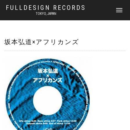
FULLDESIGN RECORDS
ナ
TOKYO, JAPAN
ビ
ゲ
ー
シ
ョ
坂本弘道×アフリカンズ
ン
を
切
り
替
え