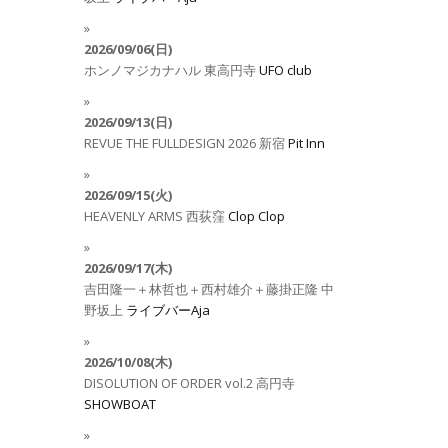
2026/09/06(日)
ホンノマジカナハル
東高円寺
UFO club
2026/09/13(日)
REVUE THE FULLDESIGN 2026
新宿
Pit Inn
2026/09/15(火)
HEAVENLY ARMS
西荻窪
Clop Clop
2026/09/17(木)
吉田隆一＋林哲也＋西村雄介＋藤掛正隆
中
野坂上
ライブバーAja
2026/10/08(木)
DISOLUTION OF ORDER vol.2
高円寺
SHOWBOAT