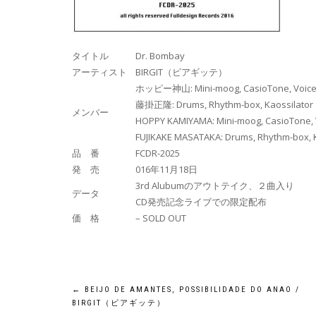
タイトル
Dr. Bombay
アーティスト
BIRGIT（ビアギッテ）
ホッピー神山: Mini-moog, CasioTone, Voice,
藤掛正隆: Drums, Rhythm-box, Kaossilator
メンバー
HOPPY KAMIYAMA: Mini-moog, CasioTone, 
FUJIKAKE MASATAKA: Drums, Rhythm-box, K
品 番
FCDR-2025
発 売
016年11月18日
3rd Alubumのアウトテイク、２曲入り
データ
CD発売記念ライブでの限定配布
価 格
– SOLD OUT
←
BEIJO DE AMANTES, POSSIBILIDADE DO ANAO /
BIRGIT（ビアギッテ）