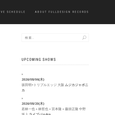
IVE SCHEDULE
ABOUT FULLDESIGN RECORDS
UPCOMING SHOWS
2026/08/06(木)
坂田明×トリプルエッジ
大阪
ムジカジャポニ
カ
2026/08/20(木)
若林一也＋林哲也＋宮本隆＋藤掛正隆
中野
坂上
ライブバーAja