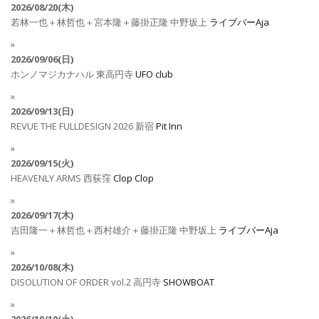
2026/08/20(木)
若林一也＋林哲也＋宮本隆＋藤掛正隆
中野坂上
ライブバーAja
2026/09/06(日)
ホンノマジカナハル
東高円寺
UFO club
2026/09/13(日)
REVUE THE FULLDESIGN 2026
新宿
Pit Inn
2026/09/15(火)
HEAVENLY ARMS
西荻窪
Clop Clop
2026/09/17(木)
吉田隆一＋林哲也＋西村雄介＋藤掛正隆
中野坂上
ライブバーAja
2026/10/08(木)
DISOLUTION OF ORDER vol.2
高円寺
SHOWBOAT