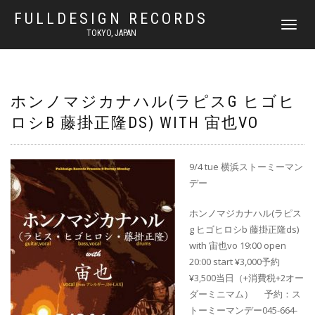
FULLDESIGN RECORDS
ナ
TOKYO, JAPAN
ビ
ゲ
ー
シ
ョ
ホンノマジカナハル(ラピスG ヒゴヒ
ン
ロシB 藤掛正隆DS) WITH 宙也VO
を
切
り
替
9/4 tue 横浜ストーミーマン
え
デー
ホンノマジカナハル(ラピス
g ヒゴヒロシb 藤掛正隆ds)
with 宙也vo 19:00 open
20:00 start ¥3,000予約
¥3,500当日（+消費税+2オー
ダーミニマム） 予約：ス
トーミーマンデー045-664-