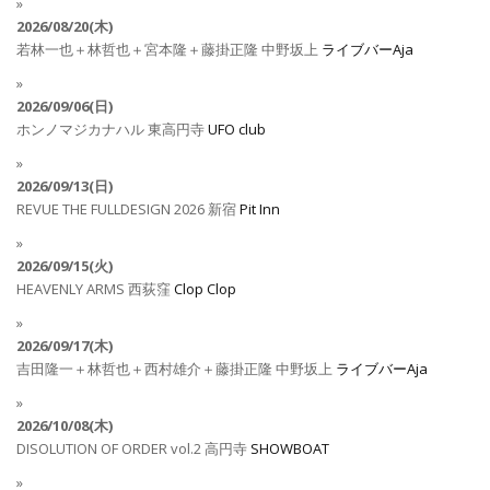
2026/08/20(木)
若林一也＋林哲也＋宮本隆＋藤掛正隆
中野坂上
ライブバーAja
2026/09/06(日)
ホンノマジカナハル
東高円寺
UFO club
2026/09/13(日)
REVUE THE FULLDESIGN 2026
新宿
Pit Inn
2026/09/15(火)
HEAVENLY ARMS
西荻窪
Clop Clop
2026/09/17(木)
吉田隆一＋林哲也＋西村雄介＋藤掛正隆
中野坂上
ライブバーAja
2026/10/08(木)
DISOLUTION OF ORDER vol.2
高円寺
SHOWBOAT