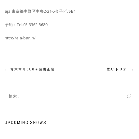
aja:東京都中野区中央2-21-5金子ビルB1
予約：Tel:03-3362-5680
http://aja-bar.jp/
←
青木マリDUO＋藤掛正隆
堅いトリオ
→
UPCOMING SHOWS