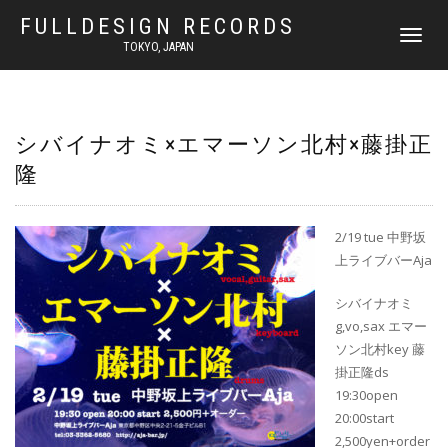
FULLDESIGN RECORDS
ナ
TOKYO, JAPAN
ビ
ゲ
ー
シ
ョ
シバイナオミ×エマーソン北村×藤掛正
ン
隆
を
切
り
替
2/19 tue 中野坂
え
上ライブバーAja
シバイナオミ
g,vo,sax エマー
ソン北村key 藤
掛正隆ds
19:30open
20:00start
2,500yen+order