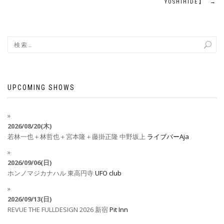
YOSHIHIDE】
→
UPCOMING SHOWS
2026/08/20(木)
若林一也＋林哲也＋宮本隆＋藤掛正隆
中野坂上
ライブバーAja
2026/09/06(日)
ホンノマジカナハル
東高円寺
UFO club
2026/09/13(日)
REVUE THE FULLDESIGN 2026
新宿
Pit Inn