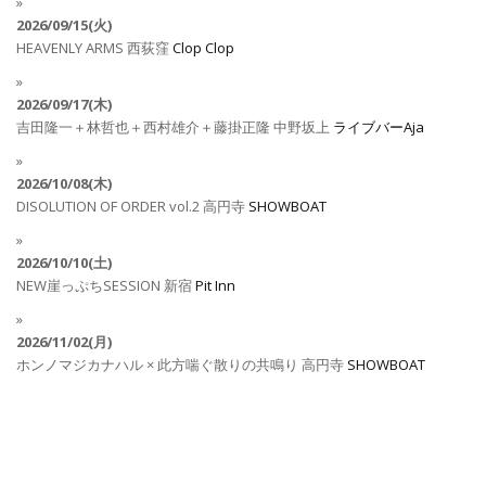
2026/09/15(火)
HEAVENLY ARMS
西荻窪
Clop Clop
2026/09/17(木)
吉田隆一＋林哲也＋西村雄介＋藤掛正隆
中野坂上
ライブバーAja
2026/10/08(木)
DISOLUTION OF ORDER vol.2
高円寺
SHOWBOAT
2026/10/10(土)
NEW崖っぷちSESSION
新宿
Pit Inn
2026/11/02(月)
ホンノマジカナハル × 此方喘ぐ散りの共鳴り
高円寺
SHOWBOAT