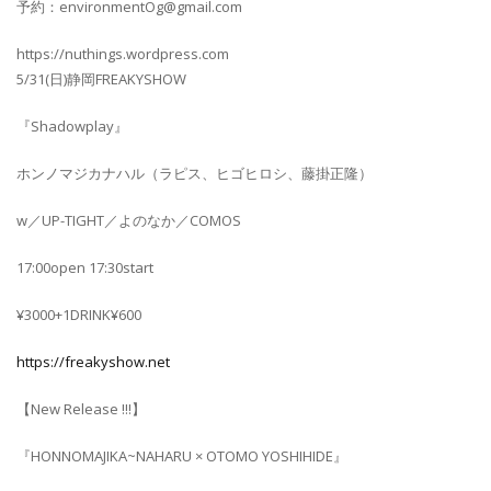
予約：environmentOg@gmail.com
https://nuthings.wordpress.com
5/31(日)静岡FREAKYSHOW
『Shadowplay』
ホンノマジカナハル（ラピス、ヒゴヒロシ、藤掛正隆）
w／UP-TIGHT／よのなか／COMOS
17:00open 17:30start
¥3000+1DRINK¥600
https://freakyshow.net
【New Release !!!】
『HONNOMAJIKA~NAHARU × OTOMO YOSHIHIDE』