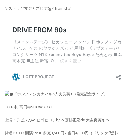
ゲスト：ヤマジカズヒデ(g／from dip)
『ホンノマジカナハル×大友良英 CD発売記念ライブ』
5/21(木) 高円寺SHOWBOAT
出演：ラピスg,vo ヒゴヒロシb,vo 藤掛正隆ds 大友良英g,vo
開場19:00 / 開演19:30 前売3,500円 / 当日4,000円（ドリンク代別）