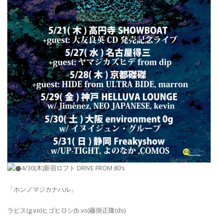
4/30(木)新宿ロフト DRIVE FROM 80’s
「ホンノマジカナハル」
ラピス(g.vo)ヒゴヒロシ(b.vo)藤掛正隆(ds)