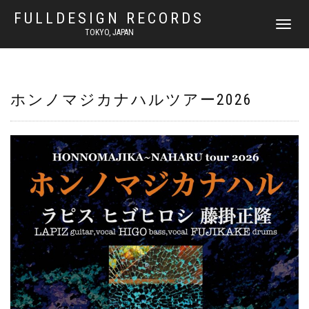
FULLDESIGN RECORDS
ナ
TOKYO, JAPAN
ビ
ゲ
ー
シ
ョ
ホンノマジカナハルツアー2026
ン
を
切
り
替
え