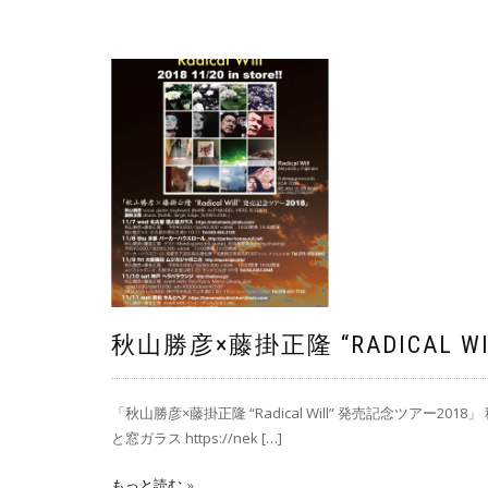
秋山勝彦×藤掛正隆 “RADICAL W
「秋山勝彦×藤掛正隆 “Radical Will” 発売記念ツアー2018」 秋山勝
と窓ガラス https://nek […]
もっと読む