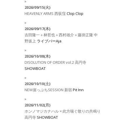
2026/09/15(火)
HEAVENLY ARMS
西荻窪
Clop Clop
2026/09/17(木)
吉田隆一＋林哲也＋西村雄介＋藤掛正隆
中
野坂上
ライブバーAja
2026/10/08(木)
DISOLUTION OF ORDER vol.2
高円寺
SHOWBOAT
2026/10/10(土)
NEW崖っぷちSESSION
新宿
Pit Inn
2026/11/02(月)
ホンノマジカナハル × 此方喘ぐ散りの共鳴り
高円寺
SHOWBOAT