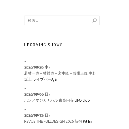
UPCOMING SHOWS
2026/08/20(木)
若林一也＋林哲也＋宮本隆＋藤掛正隆
中野
坂上
ライブバーAja
2026/09/06(日)
ホンノマジカナハル
東高円寺
UFO club
2026/09/13(日)
REVUE THE FULLDESIGN 2026
新宿
Pit Inn