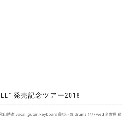
ILL” 発売記念ツアー2018
彦 vocal, giutar, keyboard 藤掛正隆 drums 11/7 wed 名古屋 猫