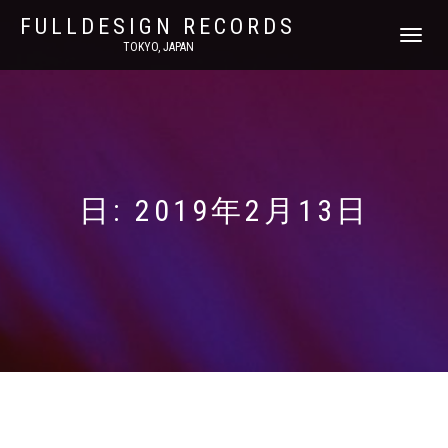
FULLDESIGN RECORDS
ナ
TOKYO, JAPAN
ビ
ゲ
ー
シ
ョ
ン
を
切
日:
2019年2月13日
り
替
え