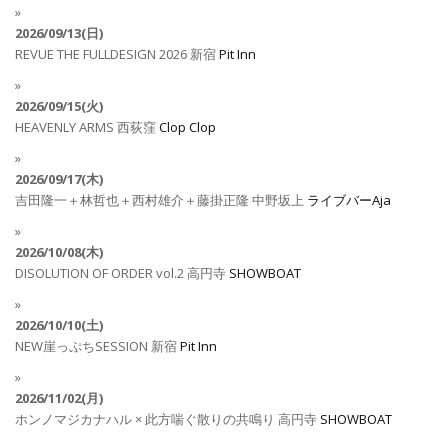
2026/09/13(日)
REVUE THE FULLDESIGN 2026
新宿
Pit Inn
2026/09/15(火)
HEAVENLY ARMS
西荻窪
Clop Clop
2026/09/17(木)
吉田隆一＋林哲也＋西村雄介＋藤掛正隆
中野坂上
ライブバーAja
2026/10/08(木)
DISOLUTION OF ORDER vol.2
高円寺
SHOWBOAT
2026/10/10(土)
NEW崖っぷちSESSION
新宿
Pit Inn
2026/11/02(月)
ホンノマジカナハル × 此方喘ぐ散りの共鳴り
高円寺
SHOWBOAT