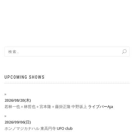
UPCOMING SHOWS
2026/08/20(木)
若林一也＋林哲也＋宮本隆＋藤掛正隆
中野坂上
ライブバーAja
2026/09/06(日)
ホンノマジカナハル
東高円寺
UFO club