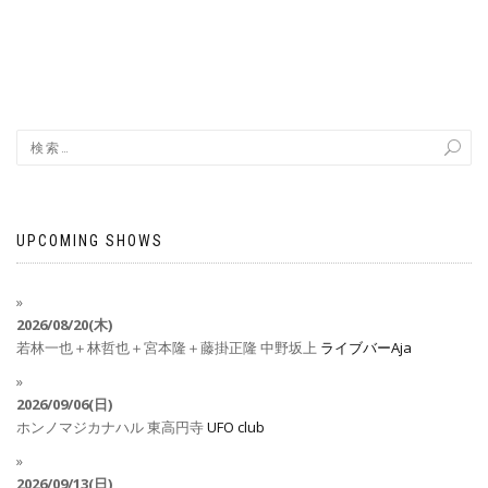
UPCOMING SHOWS
2026/08/20(木)
若林一也＋林哲也＋宮本隆＋藤掛正隆
中野坂上
ライブバーAja
2026/09/06(日)
ホンノマジカナハル
東高円寺
UFO club
2026/09/13(日)