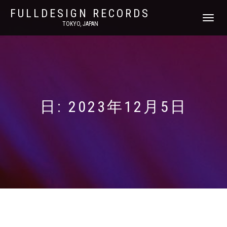
FULLDESIGN RECORDS
ナ
TOKYO, JAPAN
ビ
ゲ
ー
シ
ョ
ン
を
切
日:
2023年12月5日
り
替
え