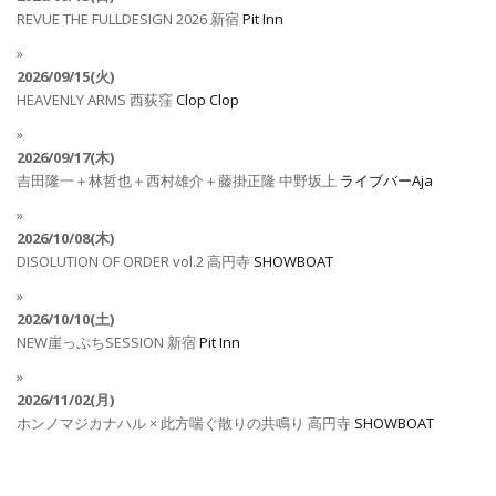
REVUE THE FULLDESIGN 2026
新宿
Pit Inn
2026/09/15(火)
HEAVENLY ARMS
西荻窪
Clop Clop
2026/09/17(木)
吉田隆一＋林哲也＋西村雄介＋藤掛正隆
中野坂上
ライブバーAja
2026/10/08(木)
DISOLUTION OF ORDER vol.2
高円寺
SHOWBOAT
2026/10/10(土)
NEW崖っぷちSESSION
新宿
Pit Inn
2026/11/02(月)
ホンノマジカナハル × 此方喘ぐ散りの共鳴り
高円寺
SHOWBOAT