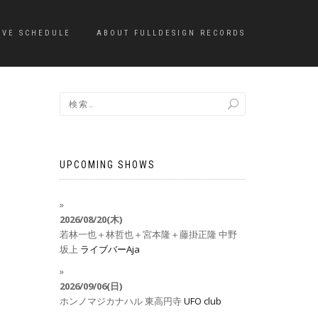
IVE SCHEDULE
ABOUT FULLDESIGN RECORDS
UPCOMING SHOWS
2026/08/20(木)
若林一也＋林哲也＋宮本隆＋藤掛正隆
中野
坂上
ライブバーAja
2026/09/06(日)
ホンノマジカナハル
東高円寺
UFO club