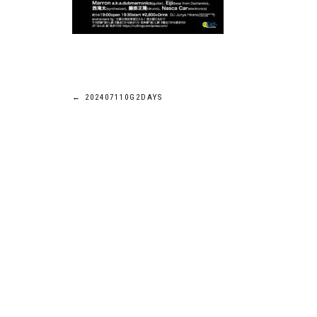
←
202407110G2DAYS