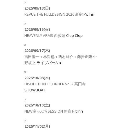
2026/09/13(日)
REVUE THE FULLDESIGN 2026
新宿
Pit Inn
2026/09/15(火)
HEAVENLY ARMS
西荻窪
Clop Clop
2026/09/17(木)
吉田隆一＋林哲也＋西村雄介＋藤掛正隆
中
野坂上
ライブバーAja
2026/10/08(木)
DISOLUTION OF ORDER vol.2
高円寺
SHOWBOAT
2026/10/10(土)
NEW崖っぷちSESSION
新宿
Pit Inn
2026/11/02(月)