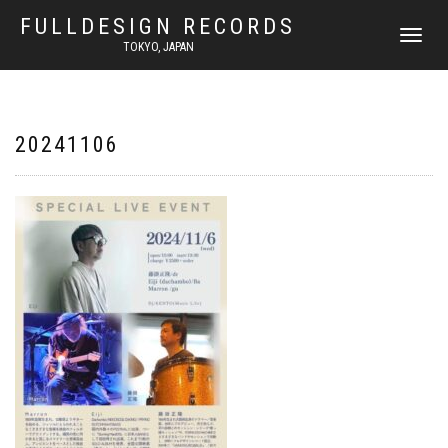
FULLDESIGN RECORDS
ナ
TOKYO, JAPAN
ビ
ゲ
ー
シ
ョ
20241106
ン
を
切
り
替
え