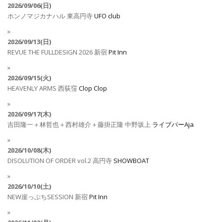
2026/09/06(日)
ホンノマジカナハル
東高円寺
UFO club
2026/09/13(日)
REVUE THE FULLDESIGN 2026
新宿
Pit Inn
2026/09/15(火)
HEAVENLY ARMS
西荻窪
Clop Clop
2026/09/17(木)
吉田隆一＋林哲也＋西村雄介＋藤掛正隆
中野坂上
ライブバーAja
2026/10/08(木)
DISOLUTION OF ORDER vol.2
高円寺
SHOWBOAT
2026/10/10(土)
NEW崖っぷちSESSION
新宿
Pit Inn