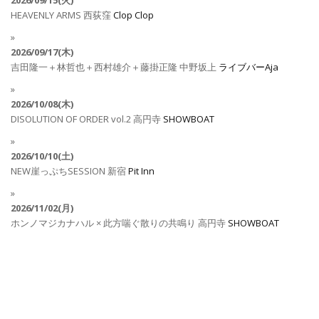
2026/09/15(火)
HEAVENLY ARMS
西荻窪
Clop Clop
2026/09/17(木)
吉田隆一＋林哲也＋西村雄介＋藤掛正隆
中野坂上
ライブバーAja
2026/10/08(木)
DISOLUTION OF ORDER vol.2
高円寺
SHOWBOAT
2026/10/10(土)
NEW崖っぷちSESSION
新宿
Pit Inn
2026/11/02(月)
ホンノマジカナハル × 此方喘ぐ散りの共鳴り
高円寺
SHOWBOAT