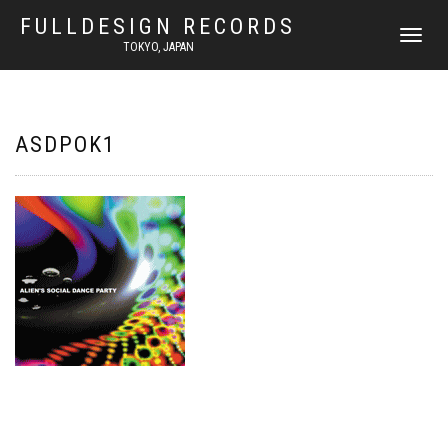
FULLDESIGN RECORDS
ナ
TOKYO, JAPAN
ビ
ゲ
ー
シ
ョ
ASDPOK1
ン
を
切
り
替
え