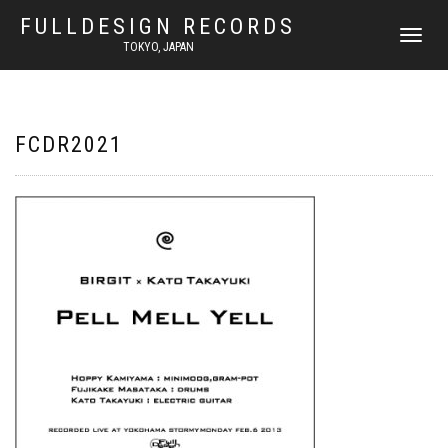
FULLDESIGN RECORDS
ナ
TOKYO, JAPAN
ビ
ゲ
ー
シ
ョ
FCDR2021
ン
を
切
り
替
え