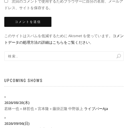
次回のコメントで使用するためブラウザーに自分の名前、メールア
ドレス、サイトを保存する。
このサイトはスパムを低減するために Akismet を使っています。
コメン
トデータの処理方法の詳細はこちらをご覧ください
。
UPCOMING SHOWS
2026/08/20(木)
若林一也＋林哲也＋宮本隆＋藤掛正隆
中野坂上
ライブバーAja
2026/09/06(日)