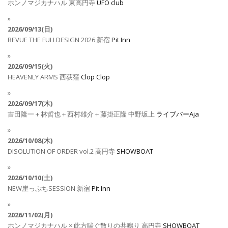
ホンノマジカナハル
東高円寺
UFO club
2026/09/13(日)
REVUE THE FULLDESIGN 2026
新宿
Pit Inn
2026/09/15(火)
HEAVENLY ARMS
西荻窪
Clop Clop
2026/09/17(木)
吉田隆一＋林哲也＋西村雄介＋藤掛正隆
中野坂上
ライブバーAja
2026/10/08(木)
DISOLUTION OF ORDER vol.2
高円寺
SHOWBOAT
2026/10/10(土)
NEW崖っぷちSESSION
新宿
Pit Inn
2026/11/02(月)
ホンノマジカナハル × 此方喘ぐ散りの共鳴り
高円寺
SHOWBOAT