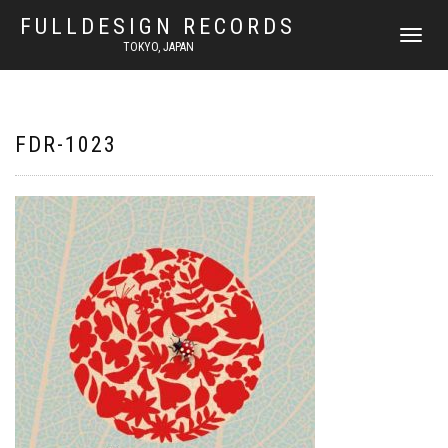
FULLDESIGN RECORDS
ナ
TOKYO, JAPAN
ビ
ゲ
ー
シ
ョ
FDR-1023
ン
を
切
り
替
え