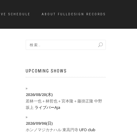
IVE SCHEDULE
ABOUT FULLDESIGN RECORDS
UPCOMING SHOWS
2026/08/20(木)
若林一也＋林哲也＋宮本隆＋藤掛正隆
中野
坂上
ライブバーAja
2026/09/06(日)
ホンノマジカナハル
東高円寺
UFO club