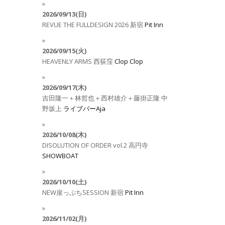
2026/09/13(日)
REVUE THE FULLDESIGN 2026
新宿
Pit Inn
2026/09/15(火)
HEAVENLY ARMS
西荻窪
Clop Clop
2026/09/17(木)
吉田隆一＋林哲也＋西村雄介＋藤掛正隆
中
野坂上
ライブバーAja
2026/10/08(木)
DISOLUTION OF ORDER vol.2
高円寺
SHOWBOAT
2026/10/10(土)
NEW崖っぷちSESSION
新宿
Pit Inn
2026/11/02(月)