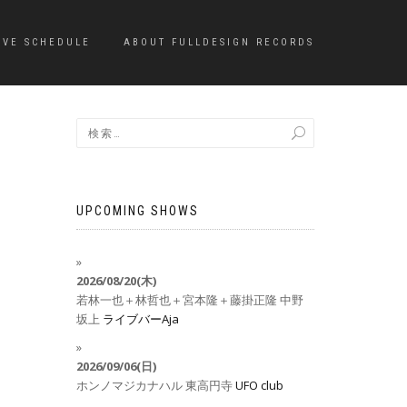
IVE SCHEDULE
ABOUT FULLDESIGN RECORDS
UPCOMING SHOWS
2026/08/20(木)
若林一也＋林哲也＋宮本隆＋藤掛正隆
中野
坂上
ライブバーAja
2026/09/06(日)
ホンノマジカナハル
東高円寺
UFO club