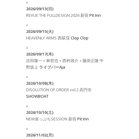
2026/09/13(日)
REVUE THE FULLDESIGN 2026
新宿
Pit Inn
2026/09/15(火)
HEAVENLY ARMS
西荻窪
Clop Clop
2026/09/17(木)
吉田隆一＋林哲也＋西村雄介＋藤掛正隆
中
野坂上
ライブバーAja
2026/10/08(木)
DISOLUTION OF ORDER vol.2
高円寺
SHOWBOAT
2026/10/10(土)
NEW崖っぷちSESSION
新宿
Pit Inn
2026/11/02(月)